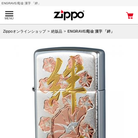
ENGRAVE/彫金 漢字 「絆」
MENU
Zippoオンラインショップ
絶版品
ENGRAVE/彫金 漢字 「絆」