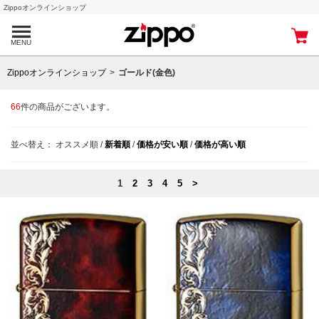
Zippoオンラインショップ
MENU
Zippoオンラインショップ
ゴールド(金色)
66
件の商品がございます。
並べ替え：
オススメ順
/
新着順
/
価格が安い順
/
価格が高い順
1
2
3
4
5
>