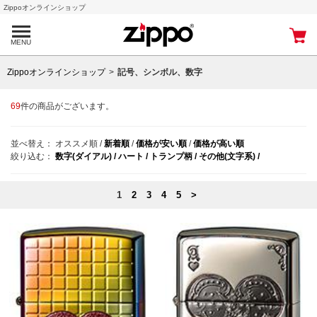
Zippoオンラインショップ
MENU
Zippoオンラインショップ
記号、シンボル、数字
69
件の商品がございます。
並べ替え：
オススメ順
/
新着順
/
価格が安い順
/
価格が高い順
絞り込む：
数字(ダイアル) /
ハート /
トランプ柄 /
その他(文字系) /
1
2
3
4
5
>