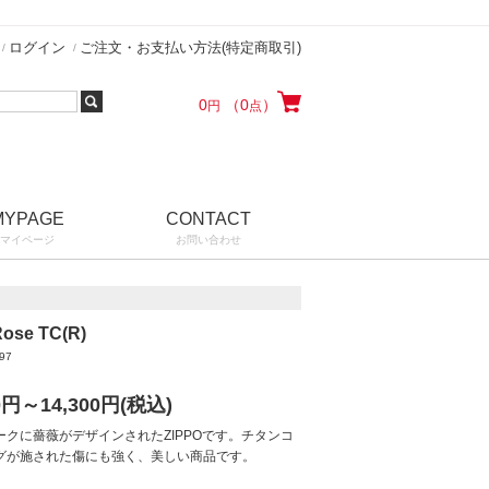
ログイン
ご注文・お支払い方法(特定商取引)
0
（0
）
円
点
MYPAGE
CONTACT
マイページ
お問い合わせ
Rose TC(R)
97
0円～14,300
円(税込)
ークに薔薇がデザインされたZIPPOです。チタンコ
グが施された傷にも強く、美しい商品です。