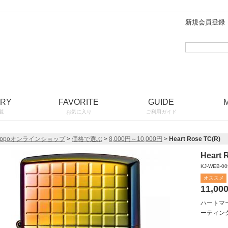
新規会員登録
ORY
FAVORITE
GUIDE
覧
お気に入り
ご利用ガイド
ippoオンラインショップ
>
価格で選ぶ
>
8,000円～10,000円
>
Heart Rose TC(R)
Heart 
KJ-WEB-00
オススメ
11,00
ハートマ
ーティン