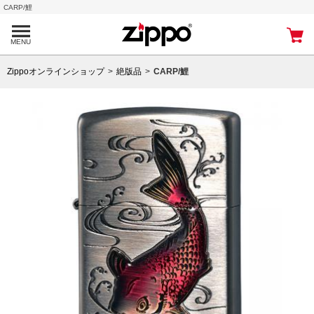
CARP/鯉
MENU
Zippoオンラインショップ
絶版品
CARP/鯉