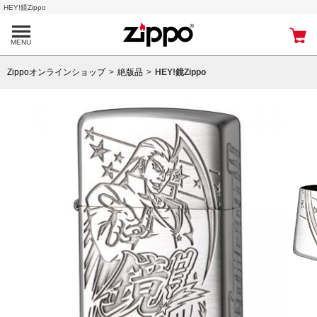
HEY!鏡Zippo
MENU
Zippoオンラインショップ
絶版品
HEY!鏡Zippo