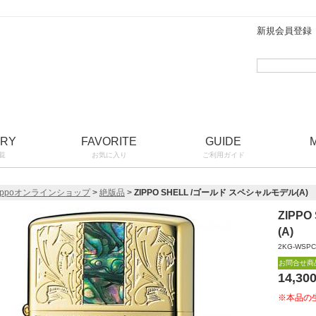
新規会員登録
ORY
FAVORITE
GUIDE
覧
お気に入り
ご利用ガイド
ippoオンラインショップ
>
絶版品
>
ZIPPO SHELL /ゴールド スペシャルモデル(A)
ZIPP
(A)
2KG-WSPC
お問合せ商
14,30
※本品の