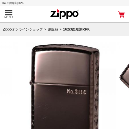
162/3面彫刻RPK
MENU
Zippoオンラインショップ
絶版品
162/3面彫刻RPK