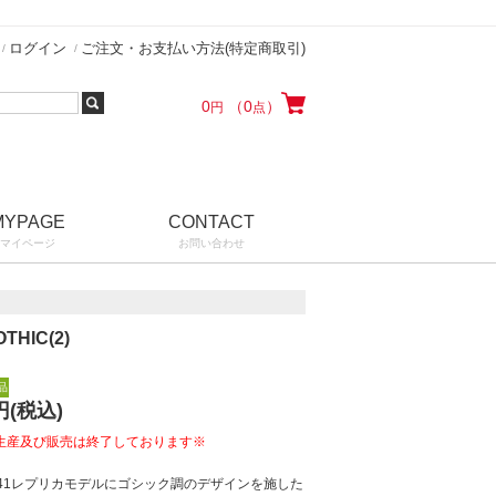
ログイン
ご注文・お支払い方法(特定商取引)
0
（0
）
円
点
MYPAGE
CONTACT
マイページ
お問い合わせ
THIC(2)
品
円(税込)
生産及び販売は終了しております※
941レプリカモデルにゴシック調のデザインを施した