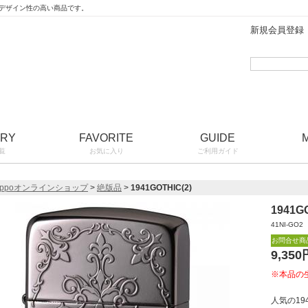
たデザイン性の高い商品です。
新規会員登録
ORY
FAVORITE
GUIDE
覧
お気に入り
ご利用ガイド
ippoオンラインショップ
>
絶版品
>
1941GOTHIC(2)
1941GO
41NI-GO2
お問合せ商
9,350
※本品の
人気の1