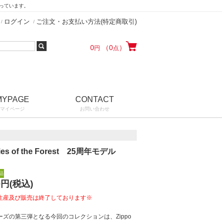
なっています。
ログイン
ご注文・お支払い方法(特定商取引)
0
（0
）
円
点
MYPAGE
CONTACT
マイページ
お問い合わせ
ries of the Forest 25周年モデル
品
0
円(税込)
生産及び販売は終了しております※
ーズの第三弾となる今回のコレクションは、Zippo