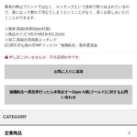
裏表の柄はプリントではなく、エッチングという技術で彫り込まれているの
で、後になって擦れて消えてしまうということがなく、長くお楽しみいただ
くことができます。
☆素材:真鍮(米国Zippo社製)
☆商品サイズ: H5.5×W3.8×D1.2(cm)
☆加工:真鍮古美両面エッチング
(C)理不尽な孫の手/MFブックス/「無職転生」製作委員会
申し訳ございませんが、只今品切れ中です。
お気に入りに追加
無職転生〜異世界行ったら本気出す〜Zippo A柄(ゴールド)に対するお問
い合わせ
CATEGORY
定番商品