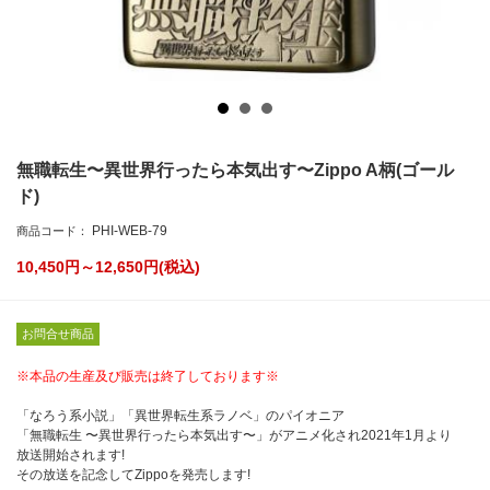
無職転生〜異世界行ったら本気出す〜Zippo A柄(ゴール
ド)
PHI-WEB-79
商品コード：
10,450円～12,650
円(税込)
お問合せ商品
※本品の生産及び販売は終了しております※
「なろう系小説」「異世界転生系ラノベ」のパイオニア
「無職転生 〜異世界行ったら本気出す〜」がアニメ化され2021年1月より
放送開始されます!
その放送を記念してZippoを発売します!