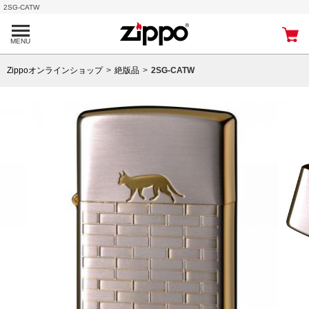
2SG-CATW
MENU
Zippoオンラインショップ
絶版品
2SG-CATW