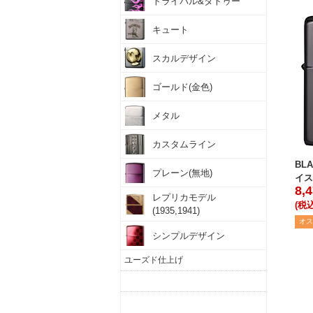
トライバル&タトゥー
キュート
スカルデザイン
ゴールド(金色)
メタル
カスタムライン
BLA
プレーン(無地)
イス
8,
レプリカモデル
(税込
(1935,1941)
オス
シンプルデザイン
ユーズド仕上げ
チェック柄
幾何学模様