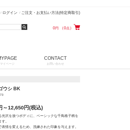
ログイン
ご注文・お支払い方法(特定商取引)
0
（0
）
円
点
MYPAGE
CONTACT
マイページ
お問い合わせ
ゴウシ BK
73
円～12,650
円(税込)
る光沢を放つボディに、ベーシックな千鳥格子柄を
ます。
で表情を変えるため、洗練された印象を与えます。