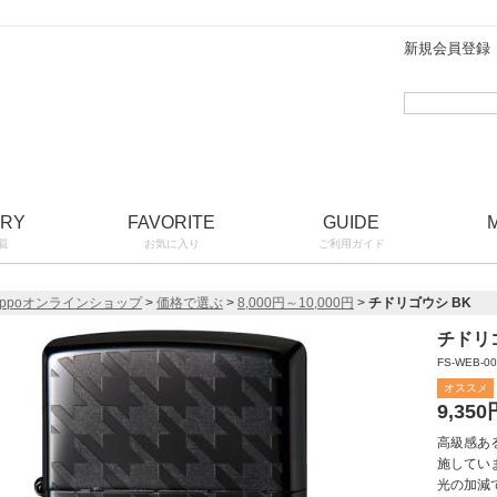
新規会員登録
ORY
FAVORITE
GUIDE
覧
お気に入り
ご利用ガイド
ippoオンラインショップ
>
価格で選ぶ
>
8,000円～10,000円
>
チドリゴウシ BK
チドリ
FS-WEB-00
オススメ
9,350
高級感あ
施してい
光の加減