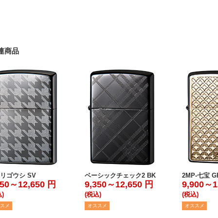
連商品
リゴウシ SV
ベーシックチェック2 BK
2MP-七宝 G
350～12,650 円
9,350～12,650 円
9,900～1
)
(税込)
(税込)
スメ
オススメ
オススメ