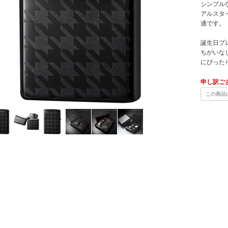
シンプル
アルスタ
適です。
誕生日プ
ちがいな
にぴった
申し訳ご
この商品