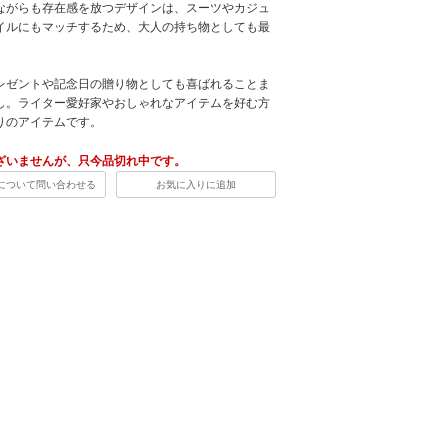
ながらも存在感を放つデザインは、スーツやカジュ
イルにもマッチするため、大人の持ち物としても最
レゼントや記念日の贈り物としても喜ばれることま
し。ライター愛好家やおしゃれなアイテムを好む方
りのアイテムです。
ざいませんが、只今品切れ中です。
について問い合わせる
お気に入りに追加