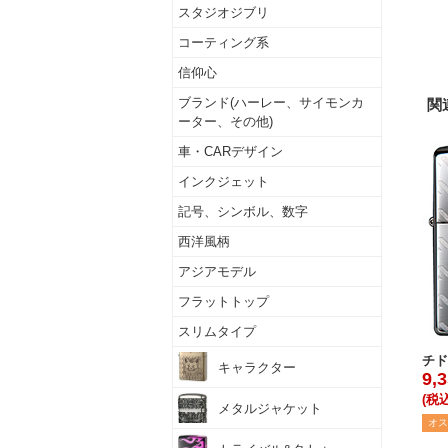
スタジオジブリ
コーティング系
信仰心
ブランド(ハーレー、サイモンカ
関
ーター、その他)
車・CARデザイン
インクジェット
記号、シンボル、数字
西洋風柄
アジアモデル
フラットトップ
スリムタイプ
チド
キャラクター
9,
(税込
メタルジャケット
オス