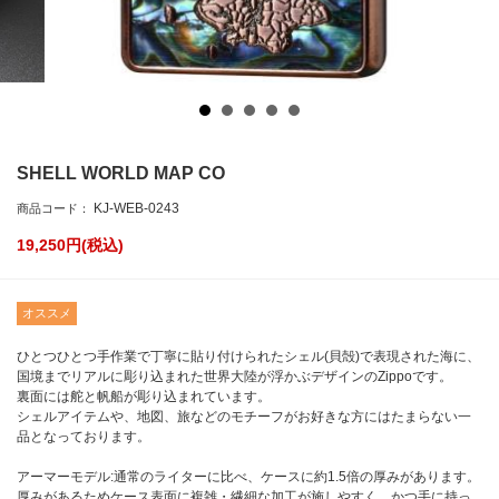
SHELL WORLD MAP CO
KJ-WEB-0243
商品コード：
19,250
円(税込)
オススメ
ひとつひとつ手作業で丁寧に貼り付けられたシェル(貝殻)で表現された海に、
国境までリアルに彫り込まれた世界大陸が浮かぶデザインのZippoです。
裏面には舵と帆船が彫り込まれています。
シェルアイテムや、地図、旅などのモチーフがお好きな方にはたまらない一
品となっております。
アーマーモデル:通常のライターに比べ、ケースに約1.5倍の厚みがあります。
厚みがあるためケース表面に複雑・繊細な加工が施しやすく、かつ手に持っ