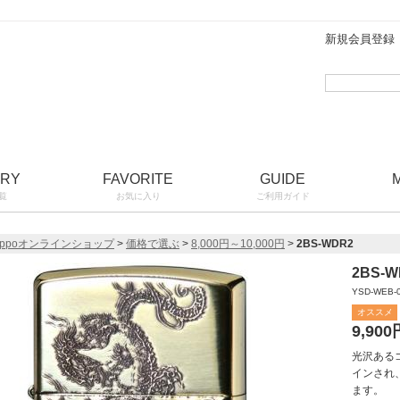
新規会員登録
ORY
FAVORITE
GUIDE
覧
お気に入り
ご利用ガイド
ippoオンラインショップ
>
価格で選ぶ
>
8,000円～10,000円
>
2BS-WDR2
2BS-W
YSD-WEB-
オススメ
9,900
光沢ある
インされ
ます。