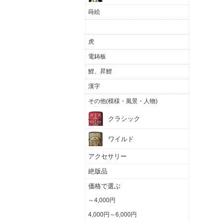
蒔絵
龍
虎
電鋳板
鯉、昇鯉
漢字
その他(模様・風景・人物)
クラシック
ワイルド
アクセサリー
絶版品
価格で選ぶ
～4,000円
4,000円～6,000円