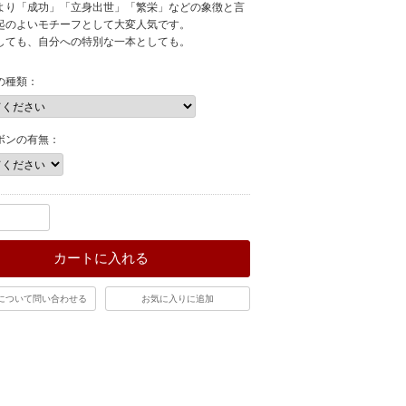
より「成功」「立身出世」「繁栄」などの象徴と言
起のよいモチーフとして大変人気です。
しても、自分への特別な一本としても。
の種類：
ボンの有無：
カートに入れる
について問い合わせる
お気に入りに追加