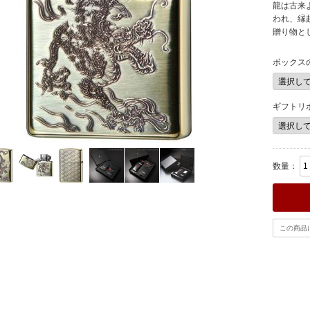
龍は古来
われ、縁
贈り物と
ボックス
ギフトリ
数量：
この商品