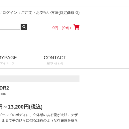
ログイン
ご注文・お支払い方法(特定商取引)
0
（0
）
円
点
MYPAGE
CONTACT
マイページ
お問い合わせ
DR2
0136
円～13,200
円(税込)
ゴールドのボディに、立体感のある龍が大胆にデザ
、まるで手のひらに宿る護符のような存在感を放ち