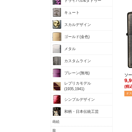
トライバル&タトゥー
キュート
スカルデザイン
ゴールド(金色)
メタル
カスタムライン
プレーン(無地)
ソー
9,
レプリカモデル
(税込
(1935,1941)
オス
シンプルデザイン
和柄・日本伝統工芸
蒔絵
龍