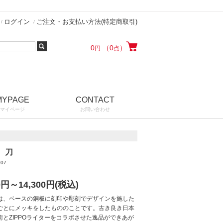
ログイン
ご注文・お支払い方法(特定商取引)
0
（0
）
円
点
MYPAGE
CONTACT
マイページ
お問い合わせ
 刀
207
0円～14,300
円(税込)
は、ベースの銅板に刻印や彫刻でデザインを施した
ごとにメッキをしたもののことです。古き良き日本
術とZIPPOライターをコラボさせた逸品ができあが