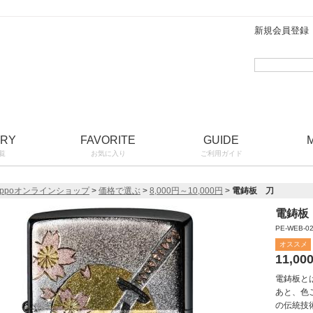
新規会員登録
ORY
FAVORITE
GUIDE
覧
お気に入り
ご利用ガイド
ippoオンラインショップ
>
価格で選ぶ
>
8,000円～10,000円
>
電鋳板 刀
電鋳板
PE-WEB-0
オススメ
11,00
電鋳板と
あと、色
の伝統技