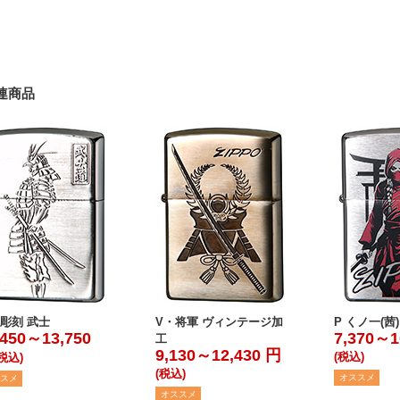
連商品
彫刻 武士
V・将軍 ヴィンテージ加
P くノ一(茜)
,450～13,750
7,370～1
工
9,130～12,430 円
(税込)
(税込)
(税込)
オススメ
スメ
オススメ