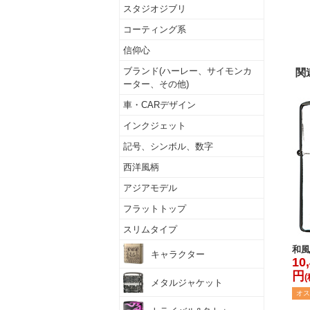
スタジオジブリ
コーティング系
信仰心
ブランド(ハーレー、サイモンカ
関
ーター、その他)
車・CARデザイン
インクジェット
記号、シンボル、数字
西洋風柄
アジアモデル
フラットトップ
スリムタイプ
和風
キャラクター
10
円
メタルジャケット
オス