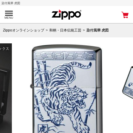
染付風華 虎図
MENU
Zippoオンラインショップ
和柄・日本伝統工芸
染付風華 虎図