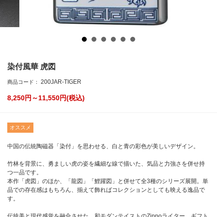
染付風華 虎図
200JAR-TIGER
商品コード：
8,250円～11,550
円(税込)
オススメ
中国の伝統陶磁器「染付」を思わせる、白と青の彩色が美しいデザイン。
竹林を背景に、勇ましい虎の姿を繊細な線で描いた、気品と力強さを併せ持
つ一品です。
本作「虎図」のほか、「龍図」「鯉躍図」と併せて全3種のシリーズ展開。単
品での存在感はもちろん、揃えて飾ればコレクションとしても映える逸品で
す。
伝統美と現代感覚を融合させた、和モダンテイストのZippoライター。ギフト