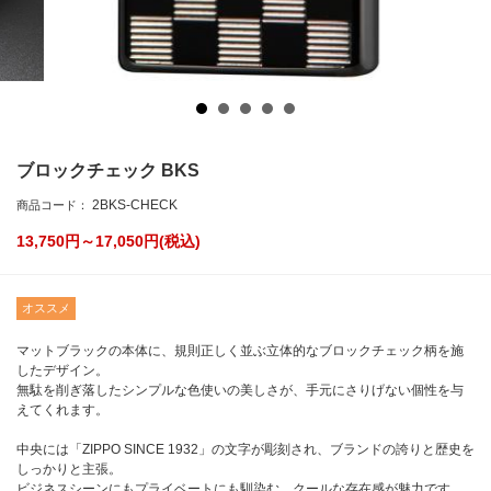
ブロックチェック BKS
2BKS-CHECK
商品コード：
13,750円～17,050
円(税込)
オススメ
マットブラックの本体に、規則正しく並ぶ立体的なブロックチェック柄を施
したデザイン。
無駄を削ぎ落したシンプルな色使いの美しさが、手元にさりげない個性を与
えてくれます。
中央には「ZIPPO SINCE 1932」の文字が彫刻され、ブランドの誇りと歴史を
しっかりと主張。
ビジネスシーンにもプライベートにも馴染む、クールな存在感が魅力です。