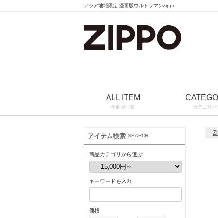
アジア地域限定 漫画版ウルトラマンZippo
ALL ITEM
CATEG
全商品一覧
カテゴリ一
Z
アイテム検索
SEARCH
商品カテゴリから選ぶ
キーワードを入力
価格