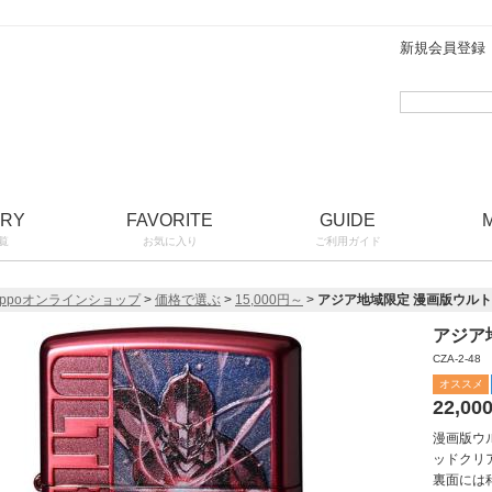
新規会員登録
ORY
FAVORITE
GUIDE
覧
お気に入り
ご利用ガイド
ippoオンラインショップ
>
価格で選ぶ
>
15,000円～
>
アジア地域限定 漫画版ウルトラ
アジア
CZA-2-48
オススメ
22,00
漫画版ウ
ッドクリ
裏面には