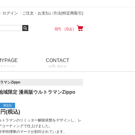
ログイン
ご注文・お支払い方法(特定商取引)
0
（0
）
円
点
MYPAGE
CONTACT
マイページ
お問い合わせ
マンZippo
地域限定 漫画版ウルトラマンZippo
限定品
0
円(税込)
ルトラマンのリミッター解除状態をデザインし、レ
アコーティングで仕上げました。
科学特捜隊のマークが刻印されています。