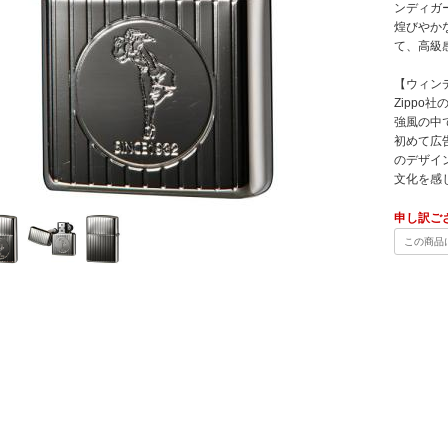
ンディガ
煌びやか
て、高級
【ウィン
Zippo
強風の中
初めて広
のデザイ
文化を感
申し訳ご
この商品