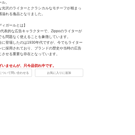
ール。
な光沢のライターとクラシカルなモチーフが相まっ
感溢れる逸品となりました。
ディガールとは】
社の代表的な広告キャラクターで、Zippoのライターが
でも問題なく使えることを象徴しています。
告に登場したのは1930年代ですが、今でもライター
ンに採用されており、ブランドの歴史や当時の広告
じさせる重要な存在となっています。
ざいませんが、只今品切れ中です。
について問い合わせる
お気に入りに追加