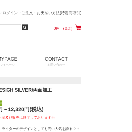
ログイン
ご注文・お支払い方法(特定商取引)
0
（0
）
円
点
MYPAGE
CONTACT
マイページ
お問い合わせ
ESIGH SILVER/両面加工
品
円～12,320
円(税込)
生産及び販売は終了しております※
、ライターのデザインとしても高い人気を誇るウィ