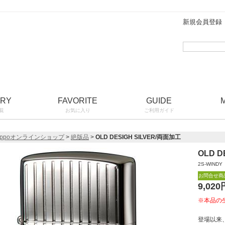
新規会員登録
ORY
FAVORITE
GUIDE
覧
お気に入り
ご利用ガイド
ippoオンラインショップ
>
絶版品
>
OLD DESIGH SILVER/両面加工
OLD D
2S-WINDY
お問合せ商
9,020
※本品の
登場以来