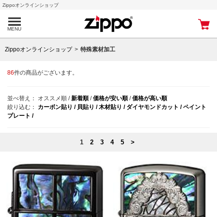
Zippoオンラインショップ
MENU
Zippoオンラインショップ
特殊素材加工
86
件の商品がございます。
並べ替え：
オススメ順
/
新着順
/
価格が安い順
/
価格が高い順
絞り込む：
カーボン貼り /
貝貼り /
木材貼り /
ダイヤモンドカット /
ペイント
プレート /
1
2
3
4
5
>