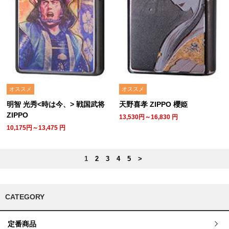
オススメ
オススメ
明智 光秀<時は今、> 戦国武将
天野喜孝 ZIPPO 櫻姫
ZIPPO
13,530円～16,830
円
10,175円～13,475
円
1
2
3
4
5
>
CATEGORY
定番商品