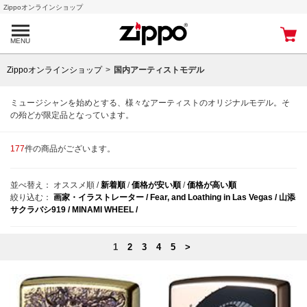
Zippoオンラインショップ
MENU
Zippoオンラインショップ
国内アーティストモデル
ミュージシャンを始めとする、様々なアーティストのオリジナルモデル。そ
の殆どが限定品となっています。
177
件の商品がございます。
並べ替え：
オススメ順
/
新着順
/
価格が安い順
/
価格が高い順
絞り込む：
画家・イラストレーター /
Fear, and Loathing in Las Vegas /
山添
サクラバシ919 /
MINAMI WHEEL /
1
2
3
4
5
>