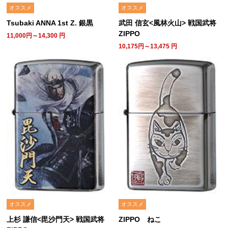
オススメ
オススメ
Tsubaki ANNA 1st Z. 銀黒
武田 信玄<風林火山> 戦国武将
ZIPPO
11,000円～14,300
円
10,175円～13,475
円
オススメ
オススメ
上杉 謙信<毘沙門天> 戦国武将
ZIPPO ねこ