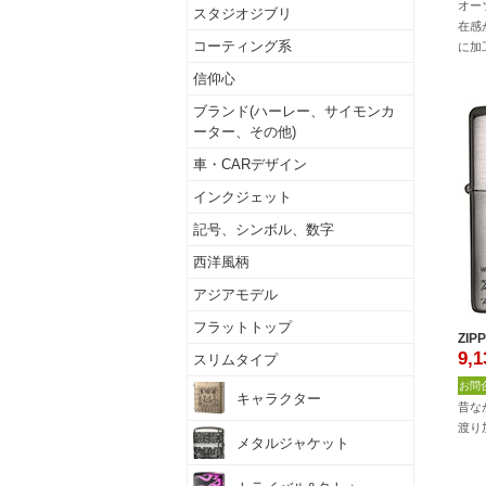
オー
スタジオジブリ
在感
コーティング系
に加
信仰心
ブランド(ハーレー、サイモンカ
ーター、その他)
車・CARデザイン
インクジェット
記号、シンボル、数字
西洋風柄
アジアモデル
フラットトップ
ZIP
9,1
スリムタイプ
お問
キャラクター
昔な
渡り
メタルジャケット