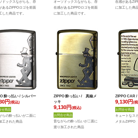
ソドックスながらも、存
オーソドックスながらも、存
在感があるZI
があるZIPPOロゴを前面
在感があるZIPPOロゴを前面
に加工した商
工した商品です。
に加工した商品です。
PO 酔っ払い / シルバー
ZIPPO 酔っ払い / 真鍮メ
ZIPPO CAR
30
円
9,130
円
ッキ
(税込)
(税
9,130
円
(税込)
合せ商品
お問合せ商品
お問合せ商品
がらの酔っ払いが二面に
キュートなス
昔ながらの酔っ払いが二面に
加工された商品
メタルZIPPO
渡り加工された商品