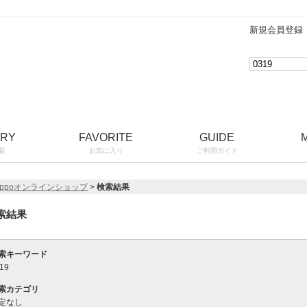
新規会員登録
ORY
FAVORITE
GUIDE
覧
お気に入り
ご利用ガイド
ippoオンラインショップ
>
検索結果
索結果
索キーワード
19
索カテゴリ
定なし