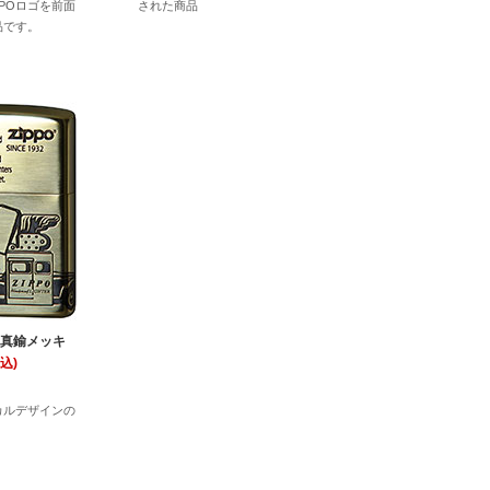
PPOロゴを前面
された商品
品です。
 / 真鍮メッキ
込)
カルデザインの