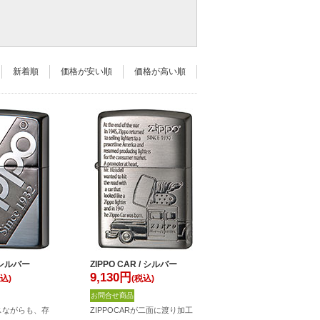
新着順
価格が安い順
価格が高い順
/ シルバー
ZIPPO CAR / シルバー
9,130
円
込)
(税込)
お問合せ商品
スながらも、存
ZIPPOCARが二面に渡り加工