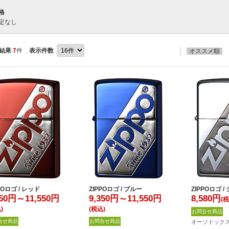
格
定なし
結果
7
件
表示件数
オススメ順
POロゴ / レッド
ZIPPOロゴ / ブルー
ZIPPOロゴ 
350円～11,550
円
9,350円～11,550
円
8,580
円
(税
)
(税込)
お問合せ商品
合せ商品
お問合せ商品
オーソドック