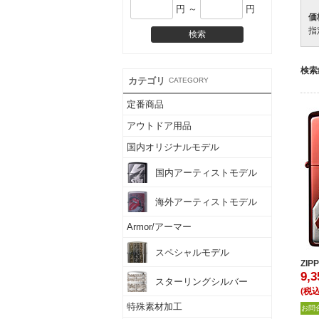
円 ～
円
価
指
検索
カテゴリ
CATEGORY
定番商品
アウトドア用品
国内オリジナルモデル
国内アーティストモデル
海外アーティストモデル
Armor/アーマー
スペシャルモデル
ZIP
9,
スターリングシルバー
(税込
特殊素材加工
お問