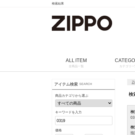
検索結果
ALL ITEM
CATEG
全商品一覧
カテゴリ一
Z
アイテム検索
SEARCH
検
商品カテゴリから選ぶ
検
キーワードを入力
03
検
価格
指