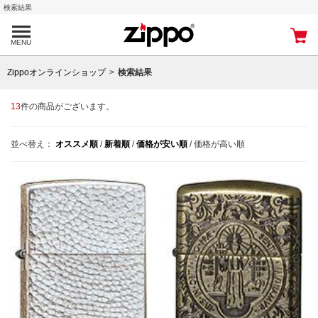
検索結果
MENU
Zippoオンラインショップ
検索結果
13
件の商品がございます。
並べ替え：
オススメ順
/
新着順
/
価格が安い順
/
価格が高い順