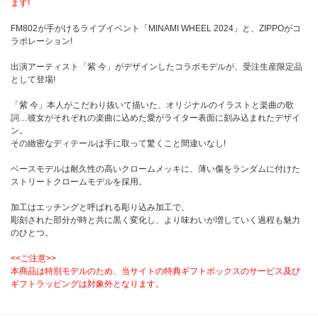
ます!
FM802が手がけるライブイベント「MINAMI WHEEL 2024」と、ZIPPOがコ
ラボレーション!
出演アーティスト「紫 今」がデザインしたコラボモデルが、受注生産限定品
として登場!
「紫 今」本人がこだわり抜いて描いた、オリジナルのイラストと楽曲の歌
詞…彼女がそれぞれの楽曲に込めた愛がライター表面に刻み込まれたデザイ
ン。
その緻密なディテールは手に取って驚くこと間違いなし!
ベースモデルは耐久性の高いクロームメッキに、薄い傷をランダムに付けた
ストリートクロームモデルを採用。
加工はエッチングと呼ばれる彫り込み加工で、
彫刻された部分が時と共に黒く変化し、より味わいが増していく過程も魅力
のひとつ。
<<ご注意>>
本商品は特別モデルのため、当サイトの特典ギフトボックスのサービス及び
ギフトラッピングは対象外となります。