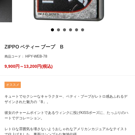
ZIPPO ベティー ブープ B
HPY-WEB-78
商品コード：
9,900円～13,200
円(税込)
オススメ
キュートでセクシーなキャラクター、ベティ・ブープがレトロ感あふれるデ
ザインされた魅力の「B」。
彼女のチャームポイントであるウィンクに投げKISSポーズに、たっぷりのハ
ートでデコレーション。
レトロな雰囲気を壊さないようおしゃれなアメリカンカジュアルなテイスト
で仕上げました。裏面はシンプルな無地仕様。