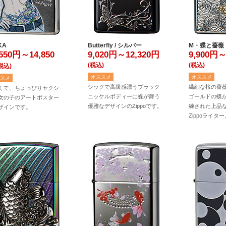
KA
Butterfly / シルバー
M・蝶と薔薇
,550円～14,850
9,020円～12,320
円
9,900円～
(税込)
(税込)
税込)
オススメ
オススメ
スメ
シックで高級感漂うブラック
繊細な桜の薔
くて、ちょっぴりセクシ
ニッケルボディーに蝶が舞う
ゴールドの蝶
女の子のアートポスター
優雅なデザインのZippoです。
練された上品
ザインです。
Zippoライター