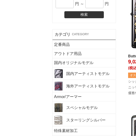
円 ～
円
カテゴリ
CATEGORY
定番商品
アウトドア用品
But
9,
国内オリジナルモデル
(税込
国内アーティストモデル
オス
シッ
海外アーティストモデル
ニッ
優雅
Armor/アーマー
スペシャルモデル
スターリングシルバー
特殊素材加工