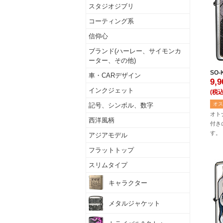
スタジオジブリ
コーティング系
信仰心
ブランド(ハーレー、サイモンカ
ーター、その他)
SO-
車・CARデザイン
9,
インクジェット
(税込
オス
記号、シンボル、数字
オト
西洋風柄
付き
す。
アジアモデル
フラットトップ
スリムタイプ
キャラクター
メタルジャケット