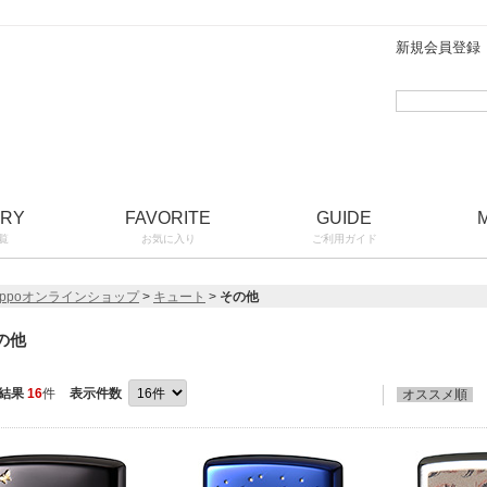
新規会員登録
ORY
FAVORITE
GUIDE
覧
お気に入り
ご利用ガイド
ippoオンラインショップ
>
キュート
>
その他
の他
結果
16
件
表示件数
オススメ順