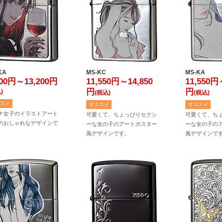
KA
MS-KC
MS-KA
900円～13,200
円
11,550円～14,850
11,550円
円
円
)
(税込)
(税込)
スメ
オススメ
オススメ
ナ女子のイラストアート
可愛くて、ちょっぴりセクシ
可愛くて、ち
のおしゃれなデザインで
ーな女の子のアートポスター
ーな女の子の
風デザインです。
風デザインで