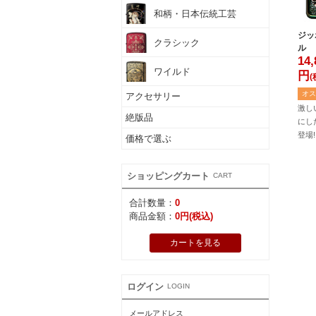
和柄・日本伝統工芸
ジッ
クラシック
ル
14
ワイルド
円
(
オス
アクセサリー
激し
絶版品
にし
登場!
価格で選ぶ
ショッピングカート
CART
合計数量：
0
商品金額：
0円(税込)
カートを見る
ログイン
LOGIN
メールアドレス