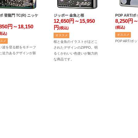
ポ 登龍門 TC(R) ニッケ
ジッポー 金魚と桜
POP ART/
12,650円～15,950
8,250円～
,850円～18,150
円
(税込)
(税込)
税込)
オススメ
オススメ
POP ART/
スメ
桜と金魚のイラストがほどこ
い波を登る鯉をモチーフ
されたデザインのZIPPO。明
た迫力あるデザインが新
るくかわいい色使いが魅力的
な商品です。