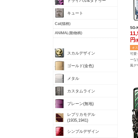
トライバル&タトゥー
キュート
Cat(猫柄)
SG-
11
ANIMAL(動物柄)
円
(
その他
オス
スカルデザイン
可愛
ーな
ゴールド(金色)
風デ
メタル
カスタムライン
プレーン(無地)
レプリカモデル
(1935,1941)
シンプルデザイン