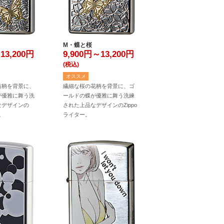
M・蝶と桜
13,200
円
9,900円～13,200
円
(税込)
オススメ
薇柄を背景に、
繊細な桜の花柄を背景に、ゴ
が優雅に舞う洗
ールドの蝶が優雅に舞う洗練
なデザインの
された上品なデザインのZippo
。
ライター。