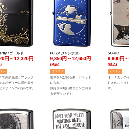
terfly / ゴールド
FC ZP ジャンボ(B)
SO-KC
020円～12,320
円
9,350円～12,650
円
9,900円～
)
(税込)
(税込)
スメ
オススメ
オススメ
クで高級感漂うブラック
世界を飛び回る夢、ポケット
オトナ女子の
ケルボディーに蝶が舞う
に入れて。
付きのおしゃ
なデザインのZippoです。
旅好きや飛行機ファンに刺さ
す。
るデザインです。