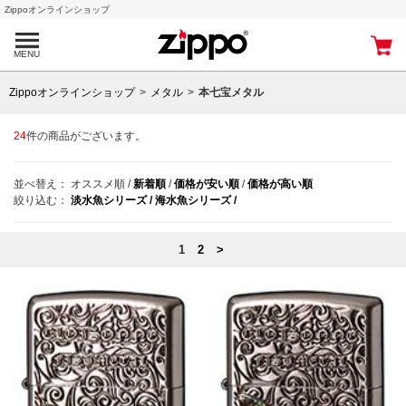
Zippoオンラインショップ
MENU
Zippoオンラインショップ
メタル
本七宝メタル
24
件の商品がございます。
並べ替え：
オススメ順
/
新着順
/
価格が安い順
/
価格が高い順
絞り込む：
淡水魚シリーズ /
海水魚シリーズ /
1
2
>