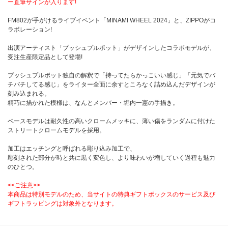
ー直筆サインが入ります!
FM802が手がけるライブイベント「MINAMI WHEEL 2024」と、ZIPPOがコ
ラボレーション!
出演アーティスト「プッシュプルポット」がデザインしたコラボモデルが、
受注生産限定品として登場!
プッシュプルポット独自の解釈で「持ってたらかっこいい感じ」「元気でバ
チバチしてる感じ」をライター全面に余すところなく詰め込んだデザインが
刻み込まれる。
精巧に描かれた模様は、なんとメンバー・堀内一憲の手描き。
ベースモデルは耐久性の高いクロームメッキに、薄い傷をランダムに付けた
ストリートクロームモデルを採用。
加工はエッチングと呼ばれる彫り込み加工で、
彫刻された部分が時と共に黒く変色し、より味わいが増していく過程も魅力
のひとつ。
<<ご注意>>
本商品は特別モデルのため、当サイトの特典ギフトボックスのサービス及び
ギフトラッピングは対象外となります。