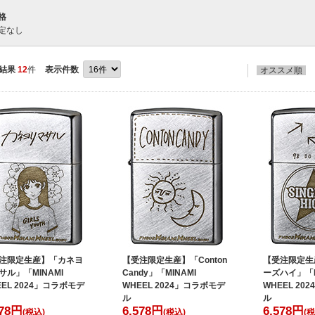
格
定なし
結果
12
件
表示件数
オススメ順
注限定生産】「カネヨ
【受注限定生産】「Conton
【受注限定生
サル」「MINAMI
Candy」「MINAMI
ーズハイ」「M
EEL 2024」コラボモデ
WHEEL 2024」コラボモデ
WHEEL 20
ル
ル
78
円
6,578
円
6,578
円
(税込)
(税込)
(税