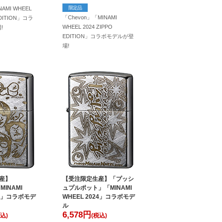
限定品
AMI WHEEL
「Chevon」「MINAMI
EDITION」コラ
WHEEL 2024 ZIPPO
!
EDITION」コラボモデルが登
場!
産】
【受注限定生産】「プッシ
MINAMI
ュプルポット」「MINAMI
24」コラボモデ
WHEEL 2024」コラボモデ
ル
6,578
円
込)
(税込)