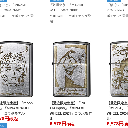
きごと」「MINAMI
「鉄風東京」「MINAMI
「紫 今」「MIN
L 2024 ZIPPO
WHEEL 2024 ZIPPO
2024 ZIPPO 
ITION」コラボモデルが登
EDITION」コラボモデルが登
ボモデルが登場
場!
注限定生産】「moon
【受注限定生産】「PK
【受注限定生
p」「MINAMI WHEEL
shampoo」「MINAMI
「muque」「
24」コラボモデル
WHEEL 2024」コラボモデ
WHEEL 20
78
円
ル
ル
(税込)
6,578
円
6,578
円
(税込)
(税
定品