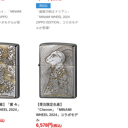
限定品
イ」「MINAMI
「超能力戦士ドリアン」
ZIPPO
「MINAMI WHEEL 2024
コラボモデルが登
ZIPPO EDITION」コラボモデ
ルが登場!
産】「紫 今」
【受注限定生産】
HEEL 2024」
「Chevon」「MINAMI
WHEEL 2024」コラボモデ
ル
込)
6,578
円
(税込)