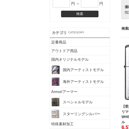
円 ～
円
価
指
検索
カテゴリ
CATEGORY
定番商品
アウトドア用品
国内オリジナルモデル
国内アーティストモデル
海外アーティストモデル
Armor/アーマー
スペシャルモデル
【受
リマ
スターリングシルバー
WH
ル
特殊素材加工
6,5