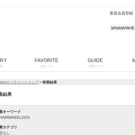
新規会員登録
ORY
FAVORITE
GUIDE
覧
お気に入り
ご利用ガイド
ippoオンラインショップ
>
検索結果
索結果
索キーワード
INAMIWHEEL2024
索カテゴリ
定なし