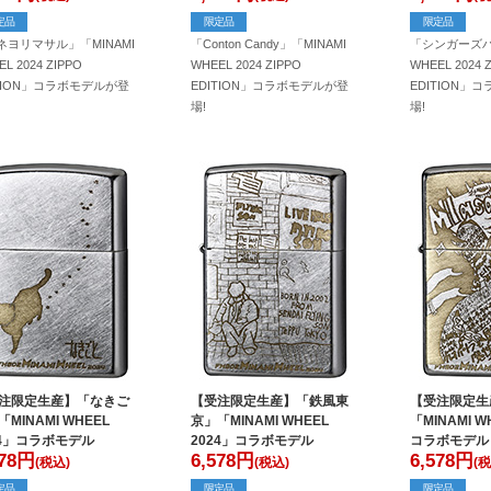
定品
限定品
限定品
ネヨリマサル」「MINAMI
「Conton Candy」「MINAMI
「シンガーズハ
L 2024 ZIPPO
WHEEL 2024 ZIPPO
WHEEL 2024 
ITION」コラボモデルが登
EDITION」コラボモデルが登
EDITION」
場!
場!
注限定生産】「なきご
【受注限定生産】「鉄風東
【受注限定生
MINAMI WHEEL
京」「MINAMI WHEEL
「MINAMI W
24」コラボモデル
2024」コラボモデル
コラボモデル
78
円
6,578
円
6,578
円
(税込)
(税込)
(税
定品
限定品
限定品