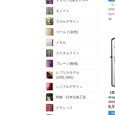
トライバル&タトゥー
「な
WHEE
キュート
ED
場!
スカルデザイン
ゴールド(金色)
メタル
カスタムライン
プレーン(無地)
レプリカモデル
(1935,1941)
シンプルデザイン
【受
和柄・日本伝統工芸
dro
20
6,5
クラシック
限