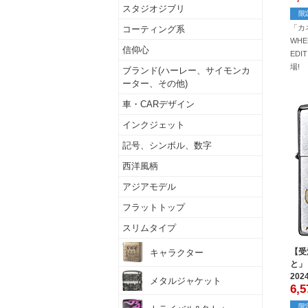
スタジオジブリ
限
「カ
コーティング系
WHEE
信仰心
ED
場!
ブランド(ハーレー、サイモンカ
ーター、その他)
車・CARデザイン
インクジェット
記号、シンボル、数字
西洋風柄
アジアモデル
フラットトップ
スリムタイプ
【受
キャラクター
と」「
20
メタルジャケット
6,5
限